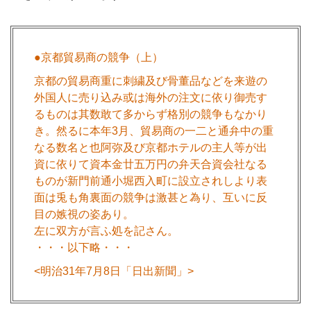
●京都貿易商の競争（上）
京都の貿易商重に刺繍及び骨董品などを来遊の
外国人に売り込み或は海外の注文に依り御売す
るものは其数敢て多からず格別の競争もなかり
き。然るに本年3月、貿易商の一二と通弁中の重
なる数名と也阿弥及び京都ホテルの主人等が出
資に依りて資本金廿五万円の弁天合資会社なる
ものが新門前通小堀西入町に設立されしより表
面は兎も角裏面の競争は激甚と為り、互いに反
目の嫉視の姿あり。
左に双方が言ふ処を記さん。
・・・以下略・・・
<明治31年7月8日「日出新聞」>