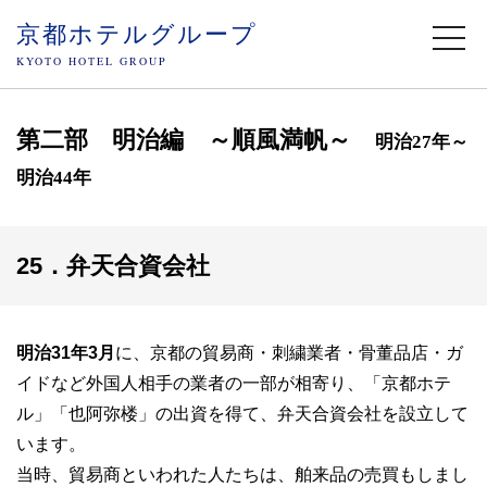
京都ホテルグループ
togg
navi
KYOTO HOTEL GROUP
第二部 明治編 ～順風満帆～
明治27年～
明治44年
25．弁天合資会社
明治31年3月
に、京都の貿易商・刺繍業者・骨董品店・ガ
イドなど外国人相手の業者の一部が相寄り、「京都ホテ
ル」「也阿弥楼」の出資を得て、弁天合資会社を設立して
います。
当時、貿易商といわれた人たちは、舶来品の売買もしまし