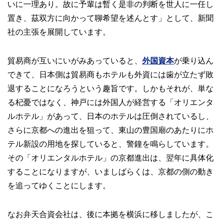
いに一理あり。故に予輩は暫く是非の判断を世人に一任し
置き、茲双方に向かって聊希望を述んとす」として、新聞
社の主張を展開しています。
貿易商が互いにいがみあっていると、
外国資本
が乗り込ん
できて、日本側は貿易商もホテルも外資には歯が立たず敗
退することになろうという趣旨です。しかもそれが、単な
る杞憂ではなく、神戸には外国人が経営する「オリエンタ
ルホテル」があって、日本のホテルは圧倒されているし、
さらに京都への進出を狙って、東山の豊国廟のあたりにホ
テル新設の用地を探していると、警鐘を鳴らしています。
その「オリエンタルホテル」の京都進出は、翌年に具体化
することになりますが、いましばらくは、京都の側の動き
を追ってゆくことにします。
なお弁天合資会社は、後に本拠を横浜に移しましたが、こ