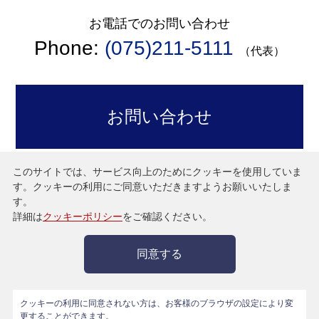
お電話でのお問い合わせ
Phone:
(075)211-5111
（代表）
お問い合わせ
このサイトでは、サービス向上のためにクッキーを使用していま
す。
クッキーの利用にご同意いただきますようお願いいたしま
京都ホテルグループ
す。
〒604-8558
詳細は
クッキーポリシー
をご確認ください。
京都市中京区河原町通二条南入一之船入町537-4
Phone:
(075)211-5111
（代表）
同意する
クッキーの利用に同意されない方は、お客様のブラウザの設定により変
更することができます。