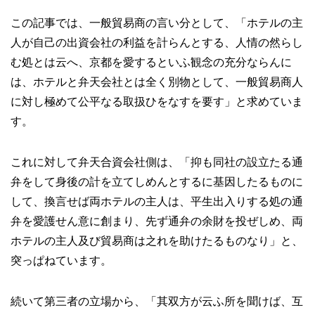
この記事では、一般貿易商の言い分として、「ホテルの主
人が自己の出資会社の利益を計らんとする、人情の然らし
む処とは云へ、京都を愛するといふ観念の充分ならんに
は、ホテルと弁天会社とは全く別物として、一般貿易商人
に対し極めて公平なる取扱ひをなすを要す」と求めていま
す。
これに対して弁天合資会社側は、「抑も同社の設立たる通
弁をして身後の計を立てしめんとするに基因したるものに
して、換言せば両ホテルの主人は、平生出入りする処の通
弁を愛護せん意に創まり、先ず通弁の余財を投ぜしめ、両
ホテルの主人及び貿易商は之れを助けたるものなり」と、
突っぱねています。
続いて第三者の立場から、「其双方が云ふ所を聞けば、互