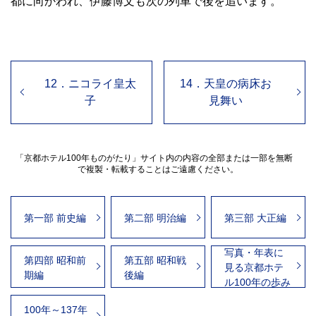
都に向かわれ、伊藤博文も次の列車で後を追います。
12．ニコライ皇太
14．天皇の病床お
子
見舞い
「京都ホテル100年ものがたり」サイト内の内容の全部または一部を無断
で複製・転載することはご遠慮ください。
第一部 前史編
第二部 明治編
第三部 大正編
写真・年表に
第四部 昭和前
第五部 昭和戦
見る京都ホテ
期編
後編
ル100年の歩み
100年～137年