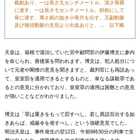
截創あり、一は長さ九センチメートル、深さ骨膜
に達す、一は長さ七センチメートル、斜創にして
骨に達す、厚さ紙の如き小骨片を出す、又顳動脈
及び後頭動脈の支別より出血ありと、… 以下略
天皇は、箱根で湯治していた宮中顧問官の伊藤博文に参内
を命じられ、善後策を問われます。博文は、犯人処分につ
いて元老や閣僚の意見を聞きますと、裁判官にも両説あっ
て、皇室罰を適用できるとするものと、単なる謀殺罪であ
るとの意見に分かれており、皇室罪の適用は困難との意見
が強いことなどがわかりました。
博文は「罪は重きをもって罰すべし、若し異説百出する如
きあらば、戒厳令を発すべし」という強硬意見でした。
明治天皇は、事件発生の翌12日、午前6時30分の列車で京