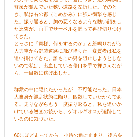
群衆が並んでいた狭い道路を左折した。そのと
き、私は右の顳（こめかみ）に強い衝撃を感じ
た。振り返ると、胸の悪くなるような醜い顔をし
た巡査が、両手でサーベルを握って再び切りつけ
てきた。
とっさに『貴様、何をするのか』と怒鳴りながら
人力車から舗装道路に飛び降りた。変質者は私を
追い掛けてきた。誰もこの男を阻止しようとしな
いので私は、出血している傷口を手で押さえなが
ら、一目散に逃げ出した。
群衆の中に隠れたかったが、不可能だった。日本
人自身が混乱状態に陥り、四散していたからであ
る。走りながらもう一度振り返ると、私を追いか
けている巡査の後から、ゲオルギオスが追跡して
いるのに気づいた。
60歩ほど走ってから、小路の角に止まり、後ろを