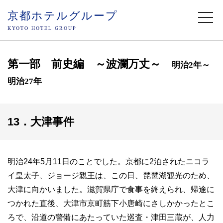
京都ホテルグループ
togg
navi
KYOTO HOTEL GROUP
第一部 前史編 ～波瀾万丈～
明治2年～
明治27年
13．大津事件
明治24年5月11日のことでした。京都に2泊されたニコラ
イ皇太子、ジョージ親王は、この日、琵琶湖観光のため、
大津に向かいました。滋賀県庁で食事を終えられ、帰途に
つかれた直後、大津市京町筋下小唐崎にさしかかったとこ
ろで、沿道の警備にあたっていた巡査・津田三蔵が、人力