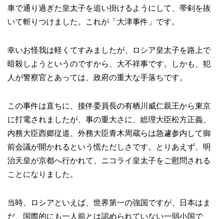
車で通り過ぎた皇太子を追い掛けるようにして、帯剣を抜
いて斬りつけました。これが「大津事件」です。
幸いお怪我は軽くてすみましたが、ロシア皇太子を路上で
暗殺しようというのですから、大不祥事です。しかも、犯
人が警察官とあっては、政府の重大な手落ちです。
この事件は直ちに、接伴委員長の有栖川威仁親王から東京
に打電されましたが、事の重大さに、総理大臣松方正義、
内務大臣西郷従道、外務大臣青木周蔵らは急遽参内して御
前会議が開かれるという慌ただしさです。とりあえず、明
治天皇が京都へ行かれて、ニコライ皇太子をご慰問される
ことになりました。
当時、ロシアといえば、世界第一の強国ですが、日本はま
だ、国際的にも一人前とは認められていない一弱小国で