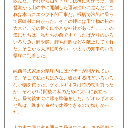
飲んだ。それから山を下りて桟橋に向かった。琵
琶湖から山の中に開削した運河沿いに進んだ。こ
れは本当にエジプト的工事だ。桟橋で汽船に乗っ
て唐崎村に向かった。そこの岬には千年物の松の
大木と、その近くに小さな神社があった。ここの
漁民たちは、私たちの前ですくったばかりのいろ
いろな魚、鮭や鱒、鯉や緋鯉などを献上してくれ
た。そこから大津に向かい、小太りの知事のいる
県庁に到着した。
純西洋式家屋の県庁内にはバザーが開かれてい
て、そこで私たちはみな、破産するほどいろいろ
な小物を買った。ゲオルギオスは竹の杖を買った
が、それが1時間後に私のために大いに役立っ
た。昼食後すぐに帰る準備をした。ゲオルギオス
と私は、晩まで京都で休養できるので嬉しかっ
た。
人力車で同じ道を通って帰途につき、道の両側に