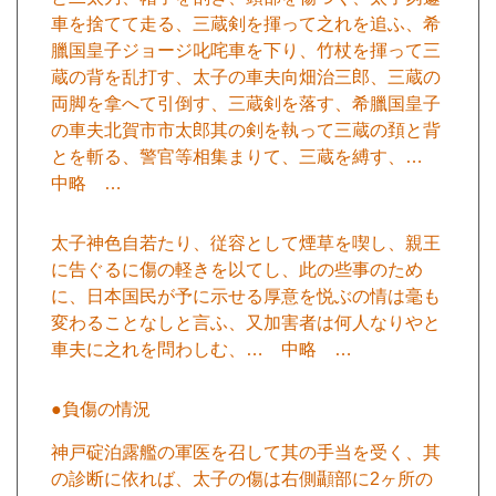
車を捨てて走る、三蔵剣を揮って之れを追ふ、希
臘国皇子ジョージ叱咤車を下り、竹杖を揮って三
蔵の背を乱打す、太子の車夫向畑治三郎、三蔵の
両脚を拿へて引倒す、三蔵剣を落す、希臘国皇子
の車夫北賀市市太郎其の剣を執って三蔵の頚と背
とを斬る、警官等相集まりて、三蔵を縛す、…
中略 …
太子神色自若たり、従容として煙草を喫し、親王
に告ぐるに傷の軽きを以てし、此の些事のため
に、日本国民が予に示せる厚意を悦ぶの情は毫も
変わることなしと言ふ、又加害者は何人なりやと
車夫に之れを問わしむ、… 中略 …
●負傷の情況
神戸碇泊露艦の軍医を召して其の手当を受く、其
の診断に依れば、太子の傷は右側顳部に2ヶ所の