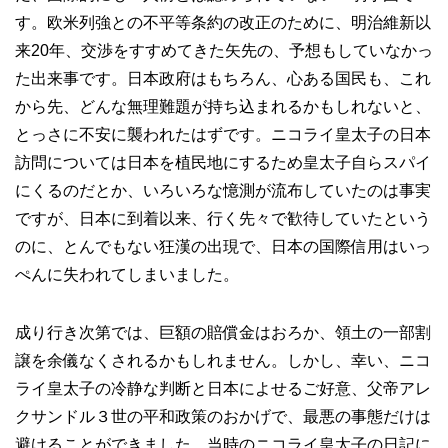
す。欧米列強との不平等条約の改正のために、明治維新以
来20年、交渉をすすめてきた矢先の、予想もしていなかっ
た出来事です。日本政府はもちろん、心ある国民も、これ
から先、どんな無理難題が持ち込まれるかもしれないと、
とっさに不安に襲われたはずです。ニコライ皇太子の日本
訪問については日本を植民地にするため皇太子自らスパイ
にくるのだとか、いろいろな憶測が流布していたのは事実
ですが、日本に到着以来、行く先々で歓待していたという
のに、とんでもない狂漢の出現で、日本の国際信用はいっ
ぺんに失われてしまいました。
成り行き次第では、巨額の賠償金はおろか、領土の一部割
譲を余儀なくされるかもしれません。しかし、幸い、ニコ
ライ皇太子の冷静な判断と日本によせるご好意、父帝アレ
クサンドル３世の平和政策のおかげで、最悪の事態だけは
避けることができました。当時のニコライ皇太子の日記に