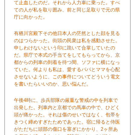
て止血したのだ。それから人力車に乗った。すべ
ての人が私を取り囲み、前と同じ足取りで元の県
庁に向かった。
有栖川宮殿下その他日本人の茫然とした顔を見る
のはつらかった。街頭の民衆は私を感動させた。
申しわけないという印に跪いて合掌していたの
だ。県庁で本式の手当てをしてもらってから、京
都からの列車の到着を待つ間、ソファに横になっ
ていた。何よりも私は、愛するパパとママを心配
させないように、この事件についてどういう電文
を書いたらいいのか、思い悩んだ。
午後4時に、歩兵部隊の厳重な警戒の中を列車で
出発した。列車内と京都での馬車の中で、ひどく
頭が痛かった。それは傷のせいではなく、包帯を
きつく締めすぎたためであった。宿に帰ると侍医
がただちに頭部の傷口を塞ぎにかかり、2ヶ所あ