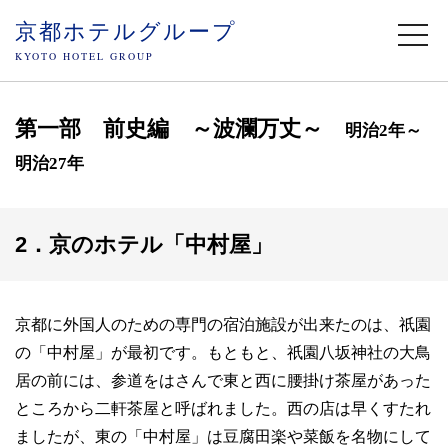
京都ホテルグループ
togg
navi
KYOTO HOTEL GROUP
第一部 前史編 ～波瀾万丈～
明治2年～
明治27年
2．京のホテル「中村屋」
京都に外国人のための専門の宿泊施設が出来たのは、祇園
の「中村屋」が最初です。もともと、祇園八坂神社の大鳥
居の前には、参道をはさんで東と西に腰掛け茶屋があった
ところから二軒茶屋と呼ばれました。西の店は早くすたれ
ましたが、東の「中村屋」は豆腐田楽や菜飯を名物にして