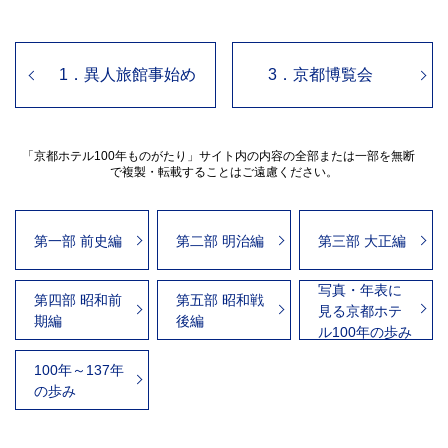
1．異人旅館事始め
3．京都博覧会
「京都ホテル100年ものがたり」サイト内の内容の全部または一部を無断
で複製・転載することはご遠慮ください。
第一部 前史編
第二部 明治編
第三部 大正編
写真・年表に
第四部 昭和前
第五部 昭和戦
見る京都ホテ
期編
後編
ル100年の歩み
100年～137年
の歩み