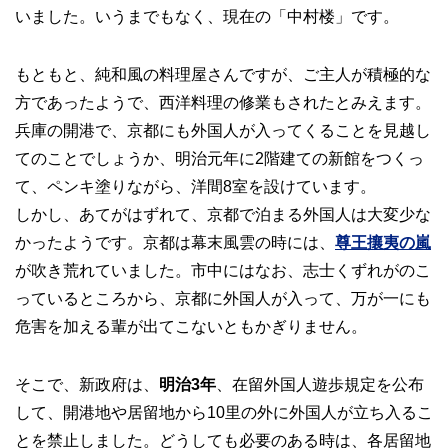
いました。いうまでもなく、現在の「中村楼」です。
もともと、純和風の料理屋さんですが、ご主人が積極的な
方であったようで、西洋料理の修業もされたとみえます。
兵庫の開港で、京都にも外国人が入ってくることを見越し
てのことでしょうか、明治元年に2階建ての新館をつくっ
て、ペンキ塗りながら、洋間8室を設けています。
しかし、あてがはずれて、京都で泊まる外国人は大変少な
かったようです。京都は幕末風雲の時には、
尊王攘夷の嵐
が吹き荒れていました。市中にはなお、志士くずれがのこ
っているところから、京都に外国人が入って、万が一にも
危害を加える輩が出てこないともかぎりません。
そこで、新政府は、
明治3年
、在留外国人遊歩規定を公布
して、開港地や居留地から10里の外に外国人が立ち入るこ
とを禁止しました。どうしても必要のある時は、各居留地