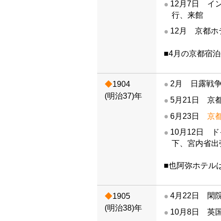
12月7日 
行、来館
12月 京都
■4月の京都宿泊
2月 日露戦
1904
(明治37)年
5月21日 
6月23日
京
10月12日
下、宮内省出
■也阿弥ホテル
4月22日 
1905
(明治38)年
10月8日 