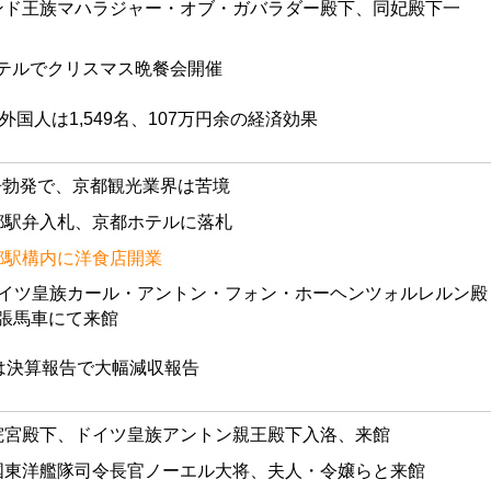
インド王族マハラジャー・オブ・ガバラダー殿下、同妃殿下一
ホテルでクリスマス晩餐会開催
外国人は1,549名、107万円余の経済効果
争勃発で、京都観光業界は苦境
京都駅弁入札、京都ホテルに落札
都駅構内に洋食店開業
 ドイツ皇族カール・アントン・フォン・ホーヘンツォルレルン殿
張馬車にて来館
は決算報告で大幅減収報告
閑院宮殿下、ドイツ皇族アントン親王殿下入洛、来館
英国東洋艦隊司令長官ノーエル大将、夫人・令嬢らと来館