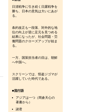
日清戦争に引き続く日露戦争を
勝ち、日本の意気は大いにあが
る。
条約改正も一段落、対外的な地
位の向上が逆に足元を見つめる
結果になったが、社会問題・労
働問題のクローズアップが始ま
る。
一方、国策担当者の目は、朝鮮
へ中国へ。
スクリーンでは、怪盗ジゴマが
活躍していた時代である。
■流行語
アジアは一つ（岡倉天心の
著書から）
諸君