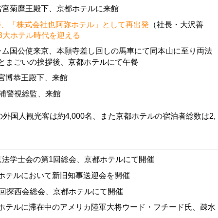
山階宮菊麿王殿下、京都ホテルに来館
楼、「株式会社也阿弥ホテル」として再出発
（社長・大沢善
3大ホテル時代を迎える
シャム国公使来京、本願寺差し回しの馬車にて同本山に至り両法
とまごいの挨拶後、京都ホテルにて午餐
頂宮博恭王殿下、来館
大浦警視総監、来館
外国人観光客は約4,000名、また京都ホテルの宿泊者総数は2,
在京法学士会の第1回総会、京都ホテルにて開催
都ホテルにおいて新旧知事送迎会を開催
第4回探西会総会、京都ホテルにて開催
都ホテルに滞在中のアメリカ陸軍大将ウード・フチード氏、疎水