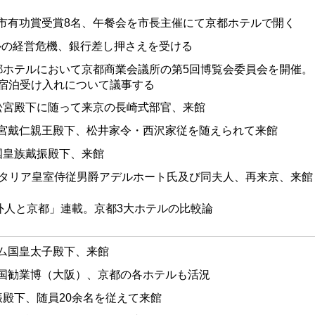
都市有功賞受賞8名、午餐会を市長主催にて京都ホテルで開く
ルの経営危機、銀行差し押さえを受ける
京都ホテルにおいて京都商業会議所の第5回博覧会委員会を開催。
宿泊受け入れについて議事する
小松宮殿下に随って来京の長崎式部官、来館
院宮戴仁親王殿下、松井家令・西沢家従を随えられて来館
清国皇族戴振殿下、来館
 イタリア皇室侍従男爵アデルホート氏及び同夫人、再来京、来館
外人と京都」連載。京都3大ホテルの比較論
ャム国皇太子殿下、来館
内国勧業博（大阪）、京都の各ホテルも活況
振殿下、随員20余名を従えて来館