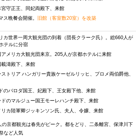
梨本宮守正王、同妃両殿下、来館
スマス晩餐会開催。
旧館（客室数20室）を改築
メリカ世界一周大観光団の到着（団長クラーク氏）。総660人が
ホテルに分宿
回アメリカ大観光団来京。205人が京都ホテルに来館
国載濤殿下、来館
オーストリア ハンガリー貴族ケーゼルリッヒ、プロメ両伯爵他、
ンドのバロダ国王、妃殿下、王女殿下他、来館
インドのマルジュー国王モーレハンチ殿下、来館
アメリカ陸軍卿ジッキンソン氏、夫人、令嬢、来館
人の京都観光は春先がピーク。都をどり、二条離宮、保津川下
祭など人気