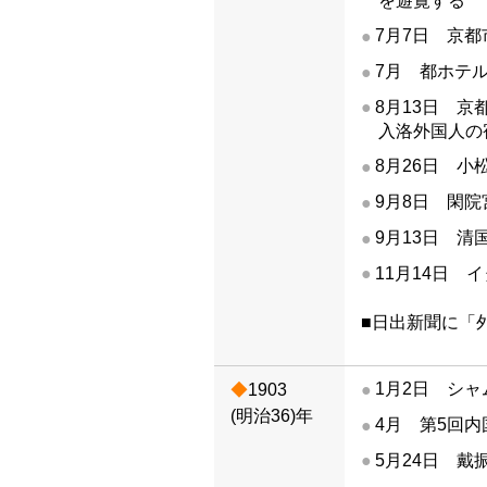
を遊覧する
7月7日 京
7月 都ホテ
8月13日 
入洛外国人の
8月26日 
9月8日 閑
9月13日 
11月14日
■日出新聞に「
1月2日 シ
1903
(明治36)年
4月 第5回
5月24日 戴