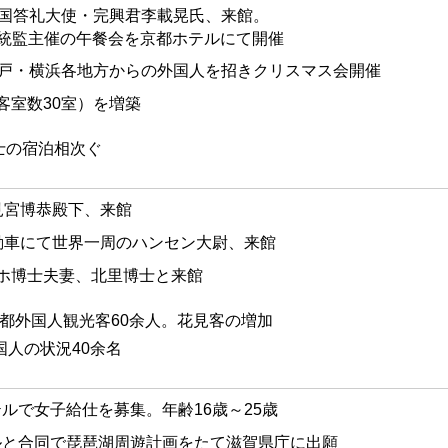
 韓国答礼大使・完興君李載晃氏、来館。
統監主催の午餐会を京都ホテルにて開催
 神戸・横浜各地方からの外国人を招きクリスマス会開催
客室数30室）を増築
士の宿泊相次ぐ
見宮博恭殿下、来館
自動車にて世界一周のハンセン大尉、来館
ッホ博士夫妻、北里博士と来館
京都外国人観光客60余人。花見客の増加
国人の状況40余名
ルで女子給仕を募集。年齢16歳～25歳
ルと合同で琵琶湖周遊計画をたて滋賀県庁に出願