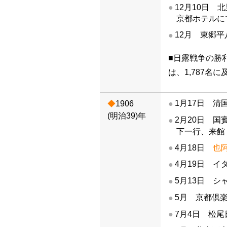
12月10日
京都ホテルに
12月 東郷
■日露戦争の勝
は、1,787名
1月17日 
1906
(明治39)年
2月20日 
下一行、来館
4月18日
也
4月19日 
5月13日 シ
5月 京都倶
7月4日 松