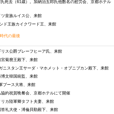
吉氏死去（61歳）。加納治五郎氏他数名の慰労会、京都ホテル
ドイツ皇族ルイス公、来館
 インド王族カイクワード王、来館
ル時代の最後
イギリス公爵ブレーフヒーア氏、来館
山階宮菊麿王殿下、来館
フガニスタン王サーダ・マホメット・オブニブカン殿下、来館
伊藤博文韓国統監、来館
世軍ブース大将、来館
日仏協約祝賀晩餐会、京都ホテルにて開催
アメリカ陸軍卿タフト夫妻、来館
清国答礼大使・溥倫貝勒殿下、来館