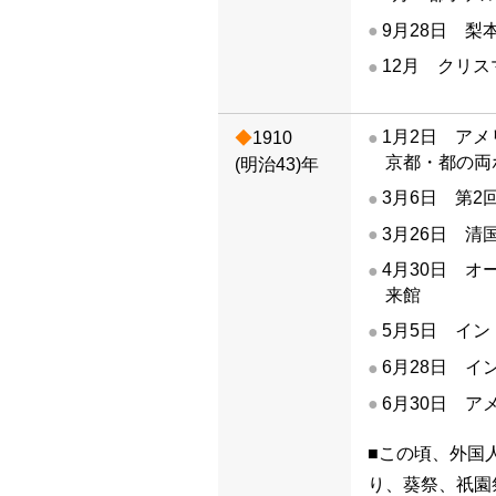
9月28日 
12月 クリ
1月2日 ア
1910
京都・都の両
(明治43)年
3月6日 第2
3月26日 清
4月30日 
来館
5月5日 イ
6月28日 
6月30日 
■この頃、外国
り、葵祭、祇園