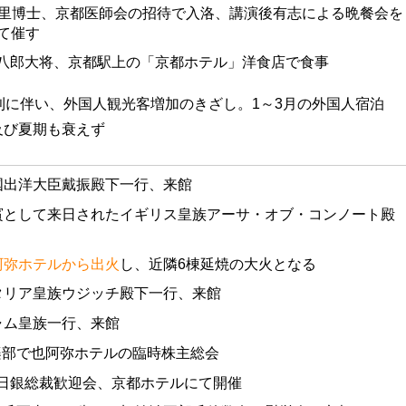
 北里博士、京都医師会の招待で入洛、講演後有志による晩餐会を
て催す
平八郎大将、京都駅上の「京都ホテル」洋食店で食事
利に伴い、外国人観光客増加のきざし。1～3月の外国人宿泊
に及び夏期も衰えず
清国出洋大臣戴振殿下一行、来館
国賓として来日されたイギリス皇族アーサ・オブ・コンノート殿
阿弥ホテルから出火
し、近隣6棟延焼の大火となる
イタリア皇族ウジッチ殿下一行、来館
ャム皇族一行、来館
楽部で也阿弥ホテルの臨時株主総会
尾日銀総裁歓迎会、京都ホテルにて開催