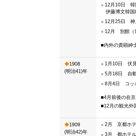
12月10日
伊藤博文韓国
12月25日
12月 別館（
■内外の貴顕紳
1月10日 伏
1908
(明治41)年
5月18日 
8月4日 コ
■4月前後の在
■12月の観光外
2月 京都ホテ
1909
(明治42)年
3月 都ホテ