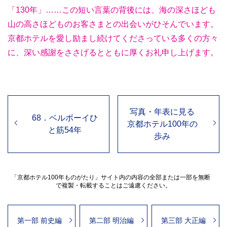
「130年」……この短い言葉の背後には、海の深さほども
山の高さほどものお客さまとの出会いがひそんでいます。
京都ホテルを愛し励まし続けてくださっている多くの方々
に、深い感謝をささげるとともに厚くお礼申し上げます。
写真・年表に見る
68．ベルボーイひ
京都ホテル100年の
と筋54年
歩み
「京都ホテル100年ものがたり」サイト内の内容の全部または一部を無断
で複製・転載することはご遠慮ください。
第一部 前史編
第二部 明治編
第三部 大正編