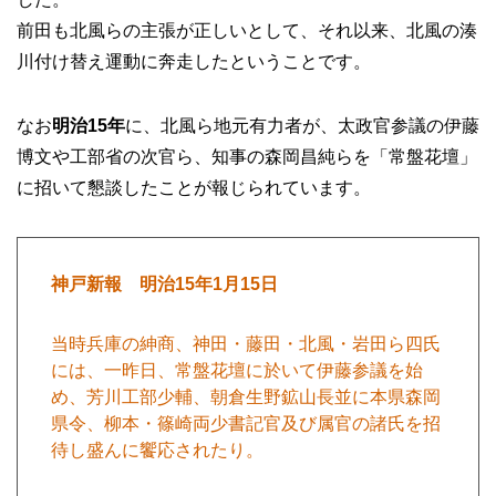
前田も北風らの主張が正しいとして、それ以来、北風の湊
川付け替え運動に奔走したということです。
なお
明治15年
に、北風ら地元有力者が、太政官参議の伊藤
博文や工部省の次官ら、知事の森岡昌純らを「常盤花壇」
に招いて懇談したことが報じられています。
神戸新報 明治15年1月15日
当時兵庫の紳商、神田・藤田・北風・岩田ら四氏
には、一昨日、常盤花壇に於いて伊藤参議を始
め、芳川工部少輔、朝倉生野鉱山長並に本県森岡
県令、柳本・篠崎両少書記官及び属官の諸氏を招
待し盛んに饗応されたり。