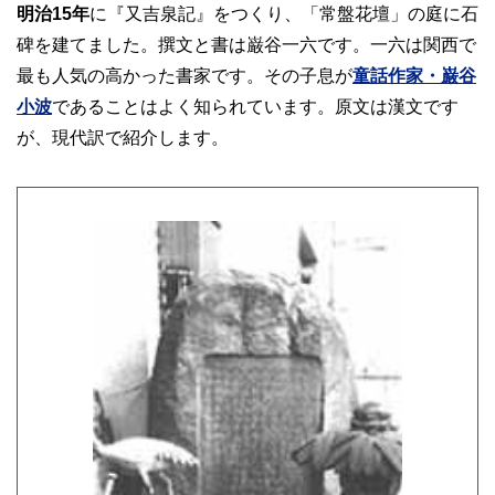
明治15年
に『又吉泉記』をつくり、「常盤花壇」の庭に石
碑を建てました。撰文と書は巌谷一六です。一六は関西で
最も人気の高かった書家です。その子息が
童話作家・巌谷
小波
であることはよく知られています。原文は漢文です
が、現代訳で紹介します。