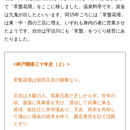
て「常盤花壇」をここに移しました。温泉料亭です。資金
は九鬼が出したといいます。同15年ごろには「常盤花壇」
は東・中・西の三店に増え、いずれも身内の者に営業させ
たようです。自分は宇治川にも「常盤」をつくり経営にあ
たりました。
<神戸開港三十年史（上）>
常盤花壇は前田又吉の開業なり。
又吉は大阪の人、其家元甚だ乏しからず。壮年の
頃、遊蕩に其家産を失ひ、漂泊して兵庫に来る。
其頃、佐比江に米市場あり、又吉、其衣を売却し
て僅かに両余の資本を作り、露店煮売を以て活路
とせり。