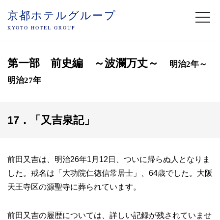
京都ホテルグループ
togg
navi
KYOTO HOTEL GROUP
第一部 前史編 ～波瀾万丈～
明治2年～
明治27年
17．「又吉泉記」
前田又吉は、明治26年1月12日、ついに帰らぬ人となりま
した。戒名は「大功院仁徳信常居士」、64歳でした。大阪
天王寺区の源聖寺に葬られています。
前田又吉の履歴については、詳しい記録が残されていませ