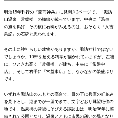
明治15年刊行の『豪商神兵』に見開き2ページで、「諏訪
山温泉 常盤楼」の挿絵が載っています。中央に「温泉」
の旗を掲げ、その横に石碑がみえるのは、おそらく『又吉
泉記』の石碑と思われます。
その上に神社らしい建物がありますが、諏訪神社ではない
でしょうか。10軒を超える料亭が描かれていますが、左端
に、ひときわ高く「常盤楼」が建ち、中央に「常盤中
店」、そして右手に「常盤東店」と、なかなかの繁盛ぶり
です。
いずれも諏訪山のふもとの高台で、目の下に兵庫の町並み
を見下ろし、港までが一望できて、文字どおり眺望絶佳の
地です。温泉街の背後にそびえる諏訪山は、明治36年に整
備されて公園となり、温泉とともに市民の憩いの場となり