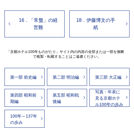
16．「常盤」の経
18．伊藤博文の手
営難
紙
「京都ホテル100年ものがたり」サイト内の内容の全部または一部を無断
で複製・転載することはご遠慮ください。
第一部 前史編
第二部 明治編
第三部 大正編
写真・年表に
第四部 昭和前
第五部 昭和戦
見る京都ホテ
期編
後編
ル100年の歩み
100年～137年
の歩み