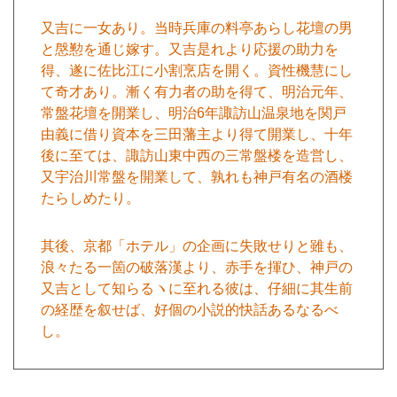
又吉に一女あり。当時兵庫の料亭あらし花壇の男
と慇懃を通じ嫁す。又吉是れより応援の助力を
得、遂に佐比江に小割烹店を開く。資性機慧にし
て奇才あり。漸く有力者の助を得て、明治元年、
常盤花壇を開業し、明治6年諏訪山温泉地を関戸
由義に借り資本を三田藩主より得て開業し、十年
後に至ては、諏訪山東中西の三常盤楼を造営し、
又宇治川常盤を開業して、孰れも神戸有名の酒楼
たらしめたり。
其後、京都「ホテル」の企画に失敗せりと雖も、
浪々たる一箇の破落漢より、赤手を揮ひ、神戸の
又吉として知らるヽに至れる彼は、仔細に其生前
の経歴を叙せば、好個の小説的快話あるなるべ
し。