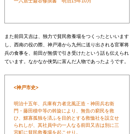
一六居士巌谷修撰書 明治15年10月
また前田又吉は、独力で貧民救養場をつくったといいます
し、西南の役の際、神戸港から九州に送り出される官軍将
兵の食事を、前田が無償で引き受けたという話も伝えられ
ています。なかなか侠気に富んだ人物であったようです。
<神戸市史>
明治十五年、兵庫有力者北風正造・神田兵右衛
門・藤田積中等の斡旋により、無告の窮民を救
ひ、鰥寡孤独を済ふを目的とする救恤社を設立せ
られしが、其社員中の一人なる前田又吉は別に三
宮町に貧民救養場を起こせり。