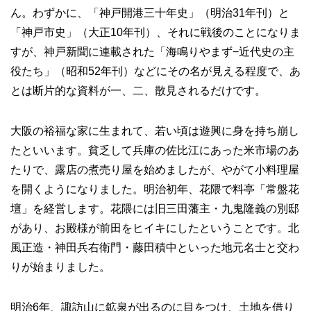
ん。わずかに、「神戸開港三十年史」（明治31年刊）と
「神戸市史」（大正10年刊）、それに戦後のことになりま
すが、神戸新聞に連載された「海鳴りやまず−近代史の主
役たち」（昭和52年刊）などにその名が見える程度で、あ
とは断片的な資料が一、二、散見されるだけです。
大阪の裕福な家に生まれて、若い頃は遊興に身を持ち崩し
たといいます。貧乏して兵庫の佐比江にあった米市場のあ
たりで、露店の煮売り屋を始めましたが、やがて小料理屋
を開くようになりました。明治初年、花隈で料亭「常盤花
壇」を経営します。花隈には旧三田藩主・九鬼隆義の別邸
があり、お殿様が前田をヒイキにしたということです。北
風正造・神田兵右衛門・藤田積中といった地元名士と交わ
りが始まりました。
明治6年、諏訪山に鉱泉が出るのに目をつけ、土地を借り