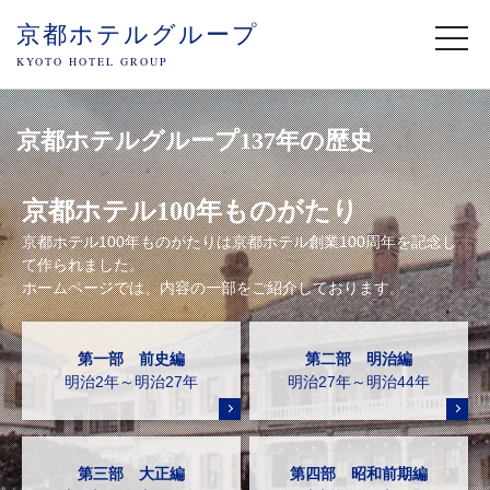
京都ホテルグループ
togg
navi
KYOTO HOTEL GROUP
京都ホテルグループ137年の歴史
京都ホテル100年ものがたり
京都ホテル100年ものがたりは京都ホテル創業100周年を記念し
て作られました。
ホームページでは、内容の一部をご紹介しております。
第一部 前史編
第二部 明治編
明治2年～明治27年
明治27年～明治44年
第三部 大正編
第四部 昭和前期編