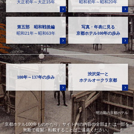
大正初年～大正15年
昭和初年～昭和20年
第五部 昭和戦後編
写真・年表に見る
昭和21年～昭和63年
京都ホテル100年の歩み
渋沢栄一と
100年～137年の歩み
ホテルオークラ京都
明治期の京都ホテル
「京都ホテル100年ものがたり」サイト内の内容の全部または一部を
無断で複製・転載することはご遠慮ください。